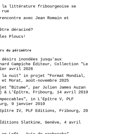
 la littérature fribourgeoise se
 rue
rencontre avec Jean Romain et
être déraciné?
les Ploucs!
rs du périmètre
 désirs inondées jusqu'aux
nard Campiche Éditeur, Collection "Le
1er avril 2026
 la nuit" in projet "Format Mondial,
 et Morat, août-novembre 2025
jet "Bitume", par Julien James Auzan
) & L'Epître, Fribourg, 14 avril 2019
mpeccables", in L'Epître V, PLF
urg, 9 janvier 2019
Epître IV, PLF Editions, Fribourg, 20
Éditions Slatkine, Genève, 4 avril
 en Loft - Avis de recherche",