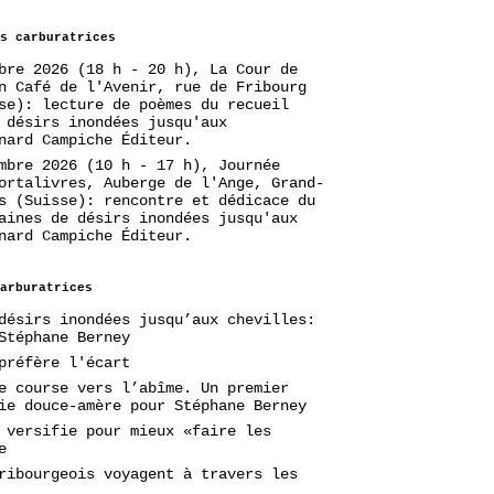
s carburatrices
bre 2026 (18 h - 20 h), La Cour de
n Café de l'Avenir, rue de Fribourg
se): lecture de poèmes du recueil
 désirs inondées jusqu'aux
nard Campiche Éditeur.
mbre 2026 (10 h - 17 h), Journée
ortalivres, Auberge de l'Ange, Grand-
s (Suisse): rencontre et dédicace du
aines de désirs inondées jusqu'aux
nard Campiche Éditeur.
arburatrices
désirs inondées jusqu’aux chevilles:
Stéphane Berney
préfère l'écart
e course vers l’abîme. Un premier
ie douce-amère pour Stéphane Berney
 versifie pour mieux «faire les
e
ribourgeois voyagent à travers les