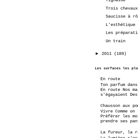
Tignasse
Trois chevaux
Saucisse à rô
L'esthétique 
Les préparati
Un train
►
2011
(189)
Les surfaces les plu
En route
Ton parfum dans
En route Nos ma
s'égayaient Des
Chausson aux po
Vivre Comme on
Préférer les mo
prendre ses pan
La fureur, la r
La lumière s'es