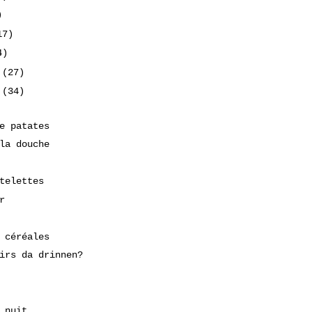
)
17)
4)
2
(27)
2
(34)
e patates
la douche
telettes
r
 céréales
irs da drinnen?
 nuit