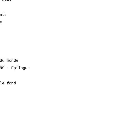
nts
e
du monde
NS - Epilogue
le fond