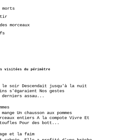
 morts
tir
des morceaux
fs
s visitées du périmètre
 le soir Descendait jusqu'à la nuit
ins s'égaraient Nos gestes
 derniers assau...
mmes
 mange Un chausson aux pommes
rceaux entiers A la compote Vivre Et
toufles Pour des bott...
age et la faim
t cabrée. Elle a profité d'une brèche