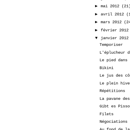
►
mai 2012
(21
►
avril 2012
(
►
mars 2012
(2
►
février 201
▼
janvier 201
Temporiser
L'éplucheur d
Le pied dans 
Bikini
Le jus des cô
Le plein hive
Répétitions
La pavane des
Gibt es Pisso
Filets
Négociations
Au fond de la