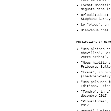
Format Mondial:
déguste dans la
«Ploukitudes»: 
Stéphane Berney
Le "plouc", un 
Bienvenue chez 
Publications en deho
"Des plaines de
chevilles", Ber
verre ardent", 
"Nous habitions
Fribourg, Bulle
"Frank", in pro
(TheUrbanPoetry
"Des pelouses i
Editions, Fribo
"Tendre", in L'
décembre 2017
"Ploukitudes", 
2017
Recueil "Poèmes