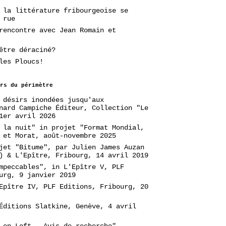
 la littérature fribourgeoise se
 rue
rencontre avec Jean Romain et
être déraciné?
les Ploucs!
rs du périmètre
 désirs inondées jusqu'aux
nard Campiche Éditeur, Collection "Le
1er avril 2026
 la nuit" in projet "Format Mondial,
 et Morat, août-novembre 2025
jet "Bitume", par Julien James Auzan
) & L'Epître, Fribourg, 14 avril 2019
mpeccables", in L'Epître V, PLF
urg, 9 janvier 2019
Epître IV, PLF Editions, Fribourg, 20
Éditions Slatkine, Genève, 4 avril
 en Loft - Avis de recherche",