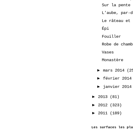
Sur la pente 
L'aube, par-d
Le râteau et 
Épi
Fouiller
Robe de chamb
Vases
Monastère
►
mars 2014
(2
►
février 201
►
janvier 201
►
2013
(81)
►
2012
(323)
►
2011
(189)
Les surfaces les plu