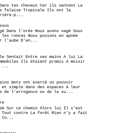
Dans tes cheveux Car ils sentent La
e falaise Tropicale Ils ont la
rière-p...
sous
gé Dans l'orée Nous avons nagé Sous
 les ronces Nous posions en apnée
r l'aube D'en...
le Sentait Entre ses mains A lui La
mmobiles Ils étaient promis A moisir
 ...
ains mots ont exercé un pouvoir
 et simple dans des espaces à leur
e de l’arrogance ou de la su...
re
bé Sur ce chemin Alors lui Il s'est
 Tout contre La forêt Rien n'y a fait
 to...