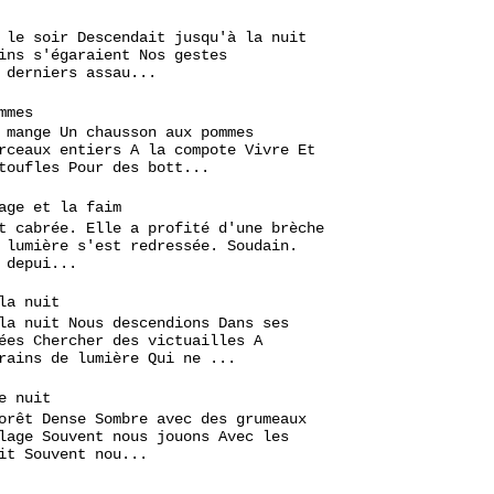
 le soir Descendait jusqu'à la nuit
ins s'égaraient Nos gestes
 derniers assau...
mmes
 mange Un chausson aux pommes
rceaux entiers A la compote Vivre Et
toufles Pour des bott...
age et la faim
t cabrée. Elle a profité d'une brèche
 lumière s'est redressée. Soudain.
 depui...
la nuit
la nuit Nous descendions Dans ses
ées Chercher des victuailles A
rains de lumière Qui ne ...
e nuit
orêt Dense Sombre avec des grumeaux
lage Souvent nous jouons Avec les
it Souvent nou...