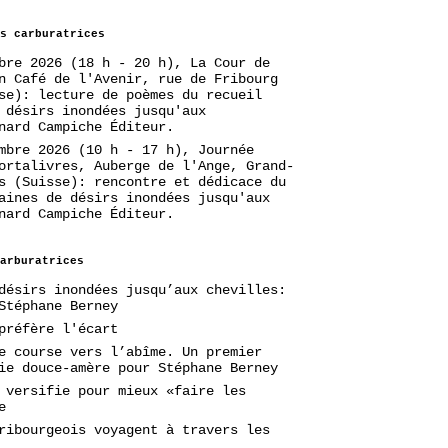
s carburatrices
bre 2026 (18 h - 20 h), La Cour de
n Café de l'Avenir, rue de Fribourg
se): lecture de poèmes du recueil
 désirs inondées jusqu'aux
nard Campiche Éditeur.
mbre 2026 (10 h - 17 h), Journée
ortalivres, Auberge de l'Ange, Grand-
s (Suisse): rencontre et dédicace du
aines de désirs inondées jusqu'aux
nard Campiche Éditeur.
arburatrices
désirs inondées jusqu’aux chevilles:
Stéphane Berney
préfère l'écart
e course vers l’abîme. Un premier
ie douce-amère pour Stéphane Berney
 versifie pour mieux «faire les
e
ribourgeois voyagent à travers les