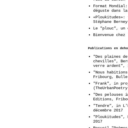
Format Mondial:
déguste dans la
«Ploukitudes»: 
Stéphane Berney
Le "plouc", un 
Bienvenue chez 
Publications en deho
"Des plaines de
chevilles", Ber
verre ardent", 
"Nous habitions
Fribourg, Bulle
"Frank", in pro
(TheUrbanPoetry
"Des pelouses i
Editions, Fribo
"Tendre", in L'
décembre 2017
"Ploukitudes", 
2017
Recueil "Poèmes