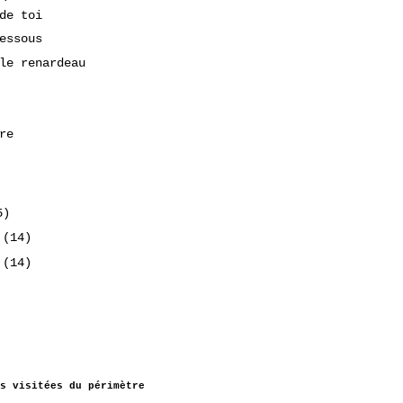
de toi
essous
le renardeau
re
5)
4
(14)
4
(14)
s visitées du périmètre