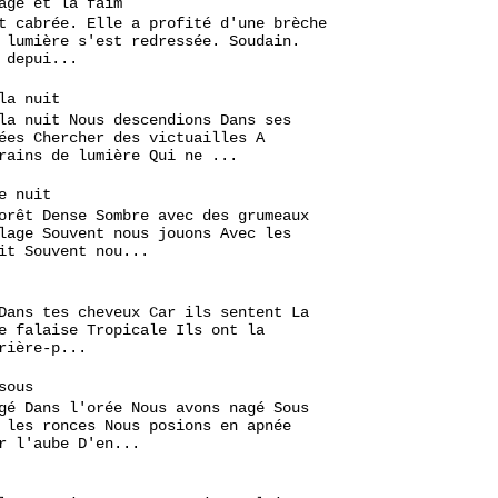
age et la faim
t cabrée. Elle a profité d'une brèche
 lumière s'est redressée. Soudain.
 depui...
la nuit
la nuit Nous descendions Dans ses
ées Chercher des victuailles A
rains de lumière Qui ne ...
e nuit
orêt Dense Sombre avec des grumeaux
lage Souvent nous jouons Avec les
it Souvent nou...
Dans tes cheveux Car ils sentent La
e falaise Tropicale Ils ont la
rière-p...
sous
gé Dans l'orée Nous avons nagé Sous
 les ronces Nous posions en apnée
r l'aube D'en...