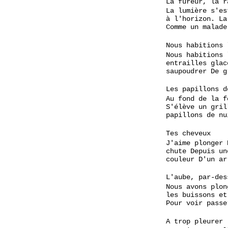
La fureur, la r
La lumière s'es
à l'horizon. La
Comme un malade
Nous habitions 
Nous habitions 
entrailles glac
saupoudrer De g
Les papillons d
Au fond de la f
S'élève un gril
papillons de nu
Tes cheveux
J'aime plonger 
chute Depuis un
couleur D'un ar
L'aube, par-des
Nous avons plon
les buissons et
Pour voir passe
A trop pleurer