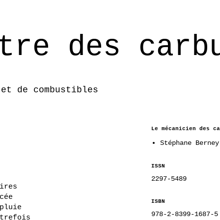
tre des carb
 et de combustibles
Le mécanicien des ca
Stéphane Berney
ISSN
2297-5489
ires
cée
ISBN
pluie
978-2-8399-1687-5
trefois