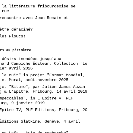
 la littérature fribourgeoise se
 rue
rencontre avec Jean Romain et
être déraciné?
les Ploucs!
rs du périmètre
 désirs inondées jusqu'aux
nard Campiche Éditeur, Collection "Le
1er avril 2026
 la nuit" in projet "Format Mondial,
 et Morat, août-novembre 2025
jet "Bitume", par Julien James Auzan
) & L'Epître, Fribourg, 14 avril 2019
mpeccables", in L'Epître V, PLF
urg, 9 janvier 2019
Epître IV, PLF Editions, Fribourg, 20
Éditions Slatkine, Genève, 4 avril
 en Loft - Avis de recherche",