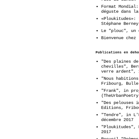
Format Mondial:
déguste dans la
«Ploukitudes»: 
Stéphane Berney
Le "plouc", un 
Bienvenue chez 
Publications en deho
"Des plaines de
chevilles", Ber
verre ardent", 
"Nous habitions
Fribourg, Bulle
"Frank", in pro
(TheUrbanPoetry
"Des pelouses i
Editions, Fribo
"Tendre", in L'
décembre 2017
"Ploukitudes", 
2017
Recueil "Poèmes