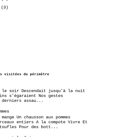
7
(3)
s visitées du périmètre
 le soir Descendait jusqu'à la nuit
ins s'égaraient Nos gestes
 derniers assau...
mmes
 mange Un chausson aux pommes
rceaux entiers A la compote Vivre Et
toufles Pour des bott...