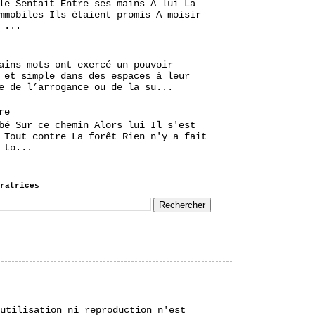
le Sentait Entre ses mains A lui La
mmobiles Ils étaient promis A moisir
 ...
ains mots ont exercé un pouvoir
 et simple dans des espaces à leur
e de l’arrogance ou de la su...
re
bé Sur ce chemin Alors lui Il s'est
 Tout contre La forêt Rien n'y a fait
 to...
ratrices
utilisation ni reproduction n'est