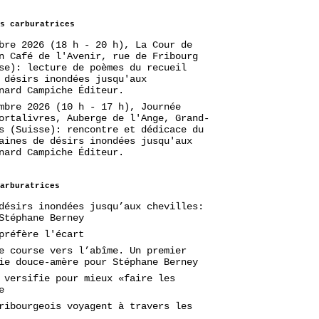
s carburatrices
bre 2026 (18 h - 20 h), La Cour de
n Café de l'Avenir, rue de Fribourg
se): lecture de poèmes du recueil
 désirs inondées jusqu'aux
nard Campiche Éditeur.
mbre 2026 (10 h - 17 h), Journée
ortalivres, Auberge de l'Ange, Grand-
s (Suisse): rencontre et dédicace du
aines de désirs inondées jusqu'aux
nard Campiche Éditeur.
arburatrices
désirs inondées jusqu’aux chevilles:
Stéphane Berney
préfère l'écart
e course vers l’abîme. Un premier
ie douce-amère pour Stéphane Berney
 versifie pour mieux «faire les
e
ribourgeois voyagent à travers les