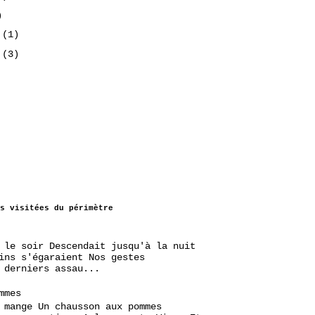
)
7
(1)
7
(3)
s visitées du périmètre
 le soir Descendait jusqu'à la nuit
ins s'égaraient Nos gestes
 derniers assau...
mmes
 mange Un chausson aux pommes