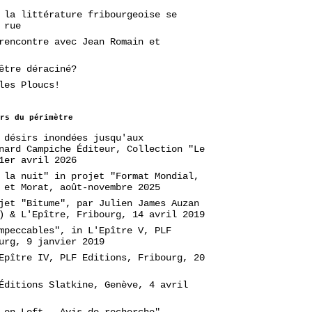
 la littérature fribourgeoise se
 rue
rencontre avec Jean Romain et
être déraciné?
les Ploucs!
rs du périmètre
 désirs inondées jusqu'aux
nard Campiche Éditeur, Collection "Le
1er avril 2026
 la nuit" in projet "Format Mondial,
 et Morat, août-novembre 2025
jet "Bitume", par Julien James Auzan
) & L'Epître, Fribourg, 14 avril 2019
mpeccables", in L'Epître V, PLF
urg, 9 janvier 2019
Epître IV, PLF Editions, Fribourg, 20
Éditions Slatkine, Genève, 4 avril
 en Loft - Avis de recherche",