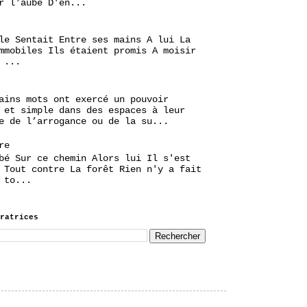
r l'aube D'en...
le Sentait Entre ses mains A lui La
mmobiles Ils étaient promis A moisir
 ...
ains mots ont exercé un pouvoir
 et simple dans des espaces à leur
e de l’arrogance ou de la su...
re
bé Sur ce chemin Alors lui Il s'est
 Tout contre La forêt Rien n'y a fait
 to...
ratrices