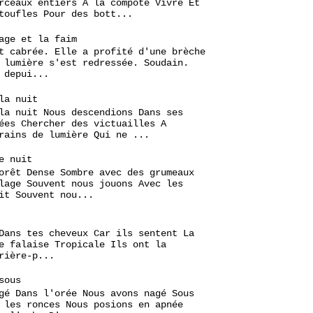
rceaux entiers A la compote Vivre Et
toufles Pour des bott...
age et la faim
t cabrée. Elle a profité d'une brèche
 lumière s'est redressée. Soudain.
 depui...
la nuit
la nuit Nous descendions Dans ses
ées Chercher des victuailles A
rains de lumière Qui ne ...
e nuit
orêt Dense Sombre avec des grumeaux
lage Souvent nous jouons Avec les
it Souvent nou...
Dans tes cheveux Car ils sentent La
e falaise Tropicale Ils ont la
rière-p...
sous
gé Dans l'orée Nous avons nagé Sous
 les ronces Nous posions en apnée