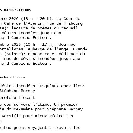
s carburatrices
bre 2026 (18 h - 20 h), La Cour de
n Café de l'Avenir, rue de Fribourg
se): lecture de poèmes du recueil
 désirs inondées jusqu'aux
nard Campiche Éditeur.
mbre 2026 (10 h - 17 h), Journée
ortalivres, Auberge de l'Ange, Grand-
s (Suisse): rencontre et dédicace du
aines de désirs inondées jusqu'aux
nard Campiche Éditeur.
arburatrices
désirs inondées jusqu’aux chevilles:
Stéphane Berney
préfère l'écart
e course vers l’abîme. Un premier
ie douce-amère pour Stéphane Berney
 versifie pour mieux «faire les
e
ribourgeois voyagent à travers les