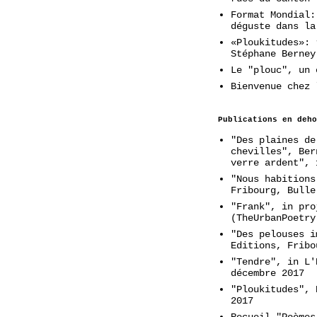
Format Mondial:
déguste dans la
«Ploukitudes»: 
Stéphane Berney
Le "plouc", un 
Bienvenue chez 
Publications en deho
"Des plaines de
chevilles", Ber
verre ardent", 
"Nous habitions
Fribourg, Bulle
"Frank", in pro
(TheUrbanPoetry
"Des pelouses i
Editions, Fribo
"Tendre", in L'
décembre 2017
"Ploukitudes", 
2017
Recueil "Poèmes