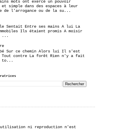
ains mots ont exercé un pouvoir
 et simple dans des espaces à leur
e de l’arrogance ou de la su...
le Sentait Entre ses mains A lui La
mmobiles Ils étaient promis A moisir
 ...
re
bé Sur ce chemin Alors lui Il s'est
 Tout contre La forêt Rien n'y a fait
 to...
ratrices
utilisation ni reproduction n'est