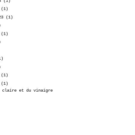
23
(1)
3
(1)
023
(1)
)
3
(1)
)
1)
)
3
(1)
3
(1)
 claire et du vinaigre