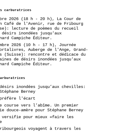
s carburatrices
bre 2026 (18 h - 20 h), La Cour de
n Café de l'Avenir, rue de Fribourg
se): lecture de poèmes du recueil
 désirs inondées jusqu'aux
nard Campiche Éditeur.
mbre 2026 (10 h - 17 h), Journée
ortalivres, Auberge de l'Ange, Grand-
s (Suisse): rencontre et dédicace du
aines de désirs inondées jusqu'aux
nard Campiche Éditeur.
arburatrices
désirs inondées jusqu’aux chevilles:
Stéphane Berney
préfère l'écart
e course vers l’abîme. Un premier
ie douce-amère pour Stéphane Berney
 versifie pour mieux «faire les
e
ribourgeois voyagent à travers les