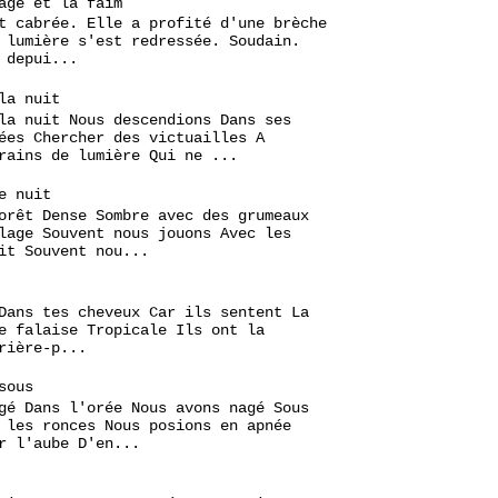
age et la faim
t cabrée. Elle a profité d'une brèche
 lumière s'est redressée. Soudain.
 depui...
la nuit
la nuit Nous descendions Dans ses
ées Chercher des victuailles A
rains de lumière Qui ne ...
e nuit
orêt Dense Sombre avec des grumeaux
lage Souvent nous jouons Avec les
it Souvent nou...
Dans tes cheveux Car ils sentent La
e falaise Tropicale Ils ont la
rière-p...
sous
gé Dans l'orée Nous avons nagé Sous
 les ronces Nous posions en apnée
r l'aube D'en...