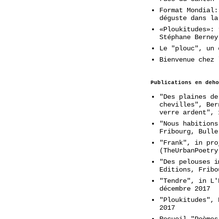
Format Mondial:
déguste dans la
«Ploukitudes»: 
Stéphane Berney
Le "plouc", un 
Bienvenue chez 
Publications en deho
"Des plaines de
chevilles", Ber
verre ardent", 
"Nous habitions
Fribourg, Bulle
"Frank", in pro
(TheUrbanPoetry
"Des pelouses i
Editions, Fribo
"Tendre", in L'
décembre 2017
"Ploukitudes", 
2017
Recueil "Poèmes