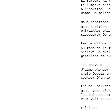
La fureur, la r
La lumière s'es
à l'horizon. La
Comme un malade
Nous habitions 
Nous habitions 
entrailles glac
saupoudrer De g
Les papillons d
Au fond de la f
S'élève un gril
papillons de nu
Tes cheveux
J'aime plonger 
chute Depuis un
couleur D'un ar
L'aube, par-des
Nous avons plon
les buissons et
Pour voir passe
Falaises