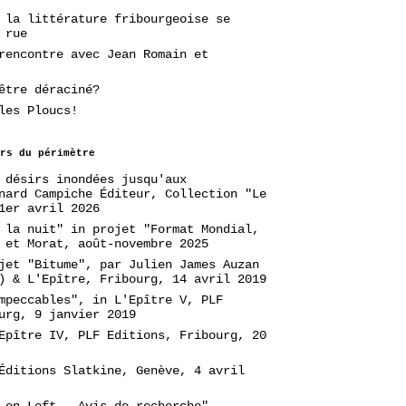
 la littérature fribourgeoise se
 rue
rencontre avec Jean Romain et
être déraciné?
les Ploucs!
rs du périmètre
 désirs inondées jusqu'aux
nard Campiche Éditeur, Collection "Le
1er avril 2026
 la nuit" in projet "Format Mondial,
 et Morat, août-novembre 2025
jet "Bitume", par Julien James Auzan
) & L'Epître, Fribourg, 14 avril 2019
mpeccables", in L'Epître V, PLF
urg, 9 janvier 2019
Epître IV, PLF Editions, Fribourg, 20
Éditions Slatkine, Genève, 4 avril
 en Loft - Avis de recherche",