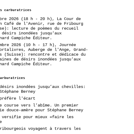
s carburatrices
bre 2026 (18 h - 20 h), La Cour de
n Café de l'Avenir, rue de Fribourg
se): lecture de poèmes du recueil
 désirs inondées jusqu'aux
nard Campiche Éditeur.
mbre 2026 (10 h - 17 h), Journée
ortalivres, Auberge de l'Ange, Grand-
s (Suisse): rencontre et dédicace du
aines de désirs inondées jusqu'aux
nard Campiche Éditeur.
arburatrices
désirs inondées jusqu’aux chevilles:
Stéphane Berney
préfère l'écart
e course vers l’abîme. Un premier
ie douce-amère pour Stéphane Berney
 versifie pour mieux «faire les
e
ribourgeois voyagent à travers les