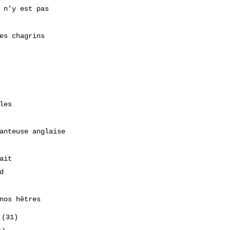
 n'y est pas
es chagrins
les
anteuse anglaise
ait
d
nos hêtres
2
(31)