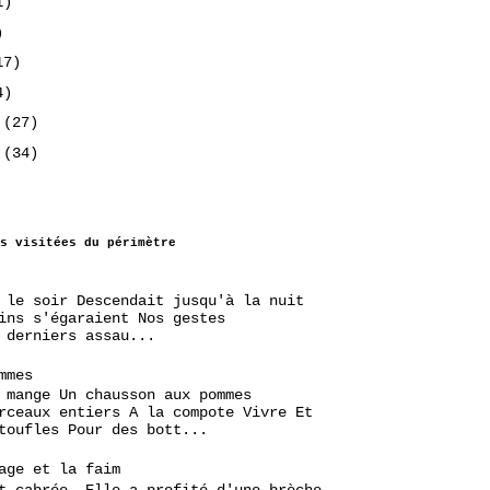
1)
)
17)
4)
2
(27)
2
(34)
s visitées du périmètre
 le soir Descendait jusqu'à la nuit
ins s'égaraient Nos gestes
 derniers assau...
mmes
 mange Un chausson aux pommes
rceaux entiers A la compote Vivre Et
toufles Pour des bott...
age et la faim
t cabrée. Elle a profité d'une brèche