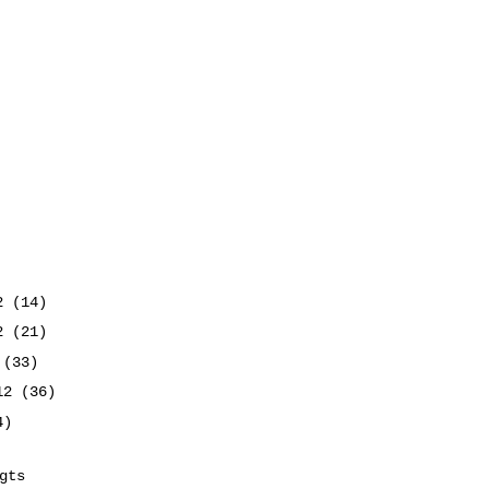
12
(14)
12
(21)
2
(33)
012
(36)
4)
gts