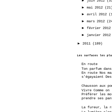
►
juin 2012
(3
►
mai 2012
(21
►
avril 2012
(
►
mars 2012
(2
►
février 201
►
janvier 201
►
2011
(189)
Les surfaces les plu
En route
Ton parfum dans
En route Nos ma
s'égayaient Des
Chausson aux po
Vivre Comme on
Préférer les mo
prendre ses pan
La fureur, la r
La lumière s'es