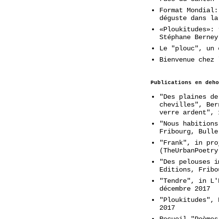
Format Mondial:
déguste dans la
«Ploukitudes»: 
Stéphane Berney
Le "plouc", un 
Bienvenue chez 
Publications en deho
"Des plaines de
chevilles", Ber
verre ardent", 
"Nous habitions
Fribourg, Bulle
"Frank", in pro
(TheUrbanPoetry
"Des pelouses i
Editions, Fribo
"Tendre", in L'
décembre 2017
"Ploukitudes", 
2017
Recueil "Poèmes