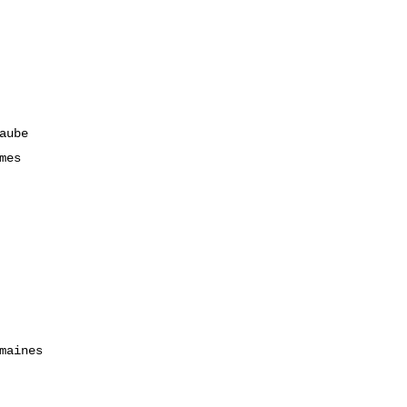
aube
mes
maines