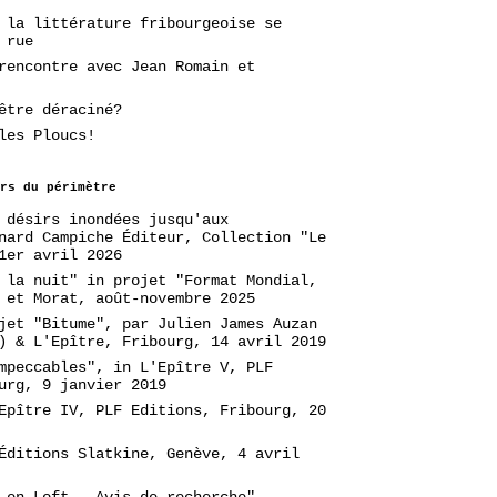
 la littérature fribourgeoise se
 rue
rencontre avec Jean Romain et
être déraciné?
les Ploucs!
rs du périmètre
 désirs inondées jusqu'aux
nard Campiche Éditeur, Collection "Le
1er avril 2026
 la nuit" in projet "Format Mondial,
 et Morat, août-novembre 2025
jet "Bitume", par Julien James Auzan
) & L'Epître, Fribourg, 14 avril 2019
mpeccables", in L'Epître V, PLF
urg, 9 janvier 2019
Epître IV, PLF Editions, Fribourg, 20
Éditions Slatkine, Genève, 4 avril
 en Loft - Avis de recherche",