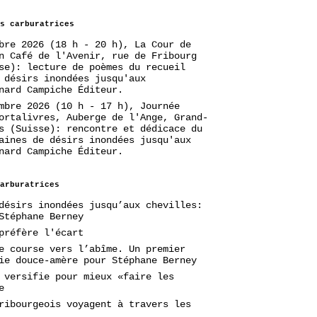
s carburatrices
bre 2026 (18 h - 20 h), La Cour de
n Café de l'Avenir, rue de Fribourg
se): lecture de poèmes du recueil
 désirs inondées jusqu'aux
nard Campiche Éditeur.
mbre 2026 (10 h - 17 h), Journée
ortalivres, Auberge de l'Ange, Grand-
s (Suisse): rencontre et dédicace du
aines de désirs inondées jusqu'aux
nard Campiche Éditeur.
arburatrices
désirs inondées jusqu’aux chevilles:
Stéphane Berney
préfère l'écart
e course vers l’abîme. Un premier
ie douce-amère pour Stéphane Berney
 versifie pour mieux «faire les
e
ribourgeois voyagent à travers les