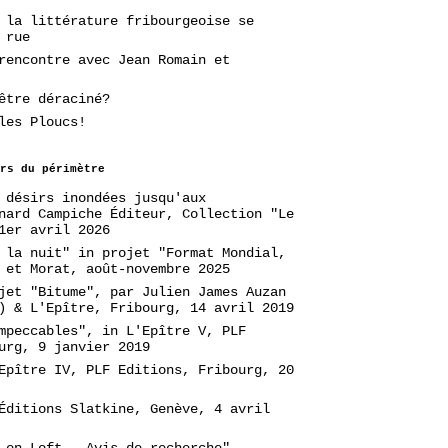
 la littérature fribourgeoise se
 rue
rencontre avec Jean Romain et
être déraciné?
les Ploucs!
rs du périmètre
 désirs inondées jusqu'aux
nard Campiche Éditeur, Collection "Le
1er avril 2026
 la nuit" in projet "Format Mondial,
 et Morat, août-novembre 2025
jet "Bitume", par Julien James Auzan
) & L'Epître, Fribourg, 14 avril 2019
mpeccables", in L'Epître V, PLF
urg, 9 janvier 2019
Epître IV, PLF Editions, Fribourg, 20
Éditions Slatkine, Genève, 4 avril
 en Loft - Avis de recherche",