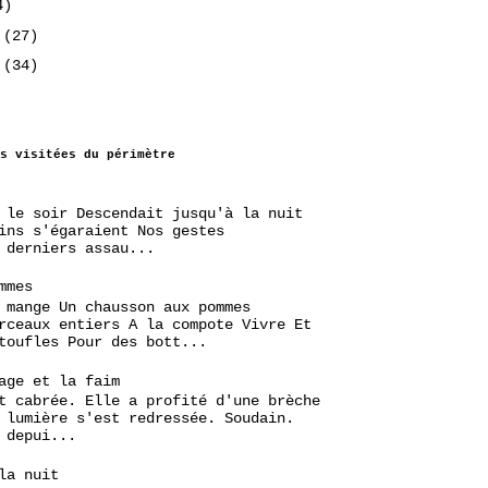
4)
2
(27)
2
(34)
s visitées du périmètre
 le soir Descendait jusqu'à la nuit
ins s'égaraient Nos gestes
 derniers assau...
mmes
 mange Un chausson aux pommes
rceaux entiers A la compote Vivre Et
toufles Pour des bott...
age et la faim
t cabrée. Elle a profité d'une brèche
 lumière s'est redressée. Soudain.
 depui...
la nuit