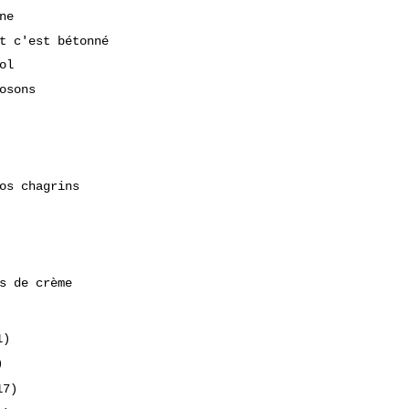
ne
t c'est bétonné
ol
osons
os chagrins
s de crème
1)
)
17)