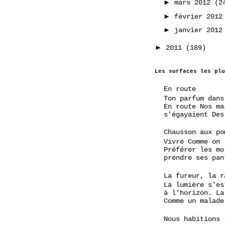
►
mars 2012
(2
►
février 201
►
janvier 201
►
2011
(189)
Les surfaces les plu
En route
Ton parfum dans
En route Nos ma
s'égayaient Des
Chausson aux po
Vivre Comme on
Préférer les mo
prendre ses pan
La fureur, la r
La lumière s'es
à l'horizon. La
Comme un malade
Nous habitions 