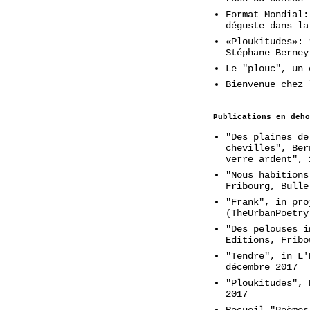
Format Mondial:
déguste dans la
«Ploukitudes»: 
Stéphane Berney
Le "plouc", un 
Bienvenue chez 
Publications en deho
"Des plaines de
chevilles", Ber
verre ardent", 
"Nous habitions
Fribourg, Bulle
"Frank", in pro
(TheUrbanPoetry
"Des pelouses i
Editions, Fribo
"Tendre", in L'
décembre 2017
"Ploukitudes", 
2017
Recueil "Poèmes