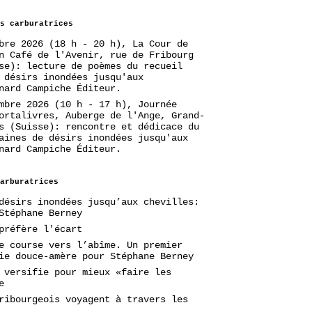
s carburatrices
bre 2026 (18 h - 20 h), La Cour de
n Café de l'Avenir, rue de Fribourg
se): lecture de poèmes du recueil
 désirs inondées jusqu'aux
nard Campiche Éditeur.
mbre 2026 (10 h - 17 h), Journée
ortalivres, Auberge de l'Ange, Grand-
s (Suisse): rencontre et dédicace du
aines de désirs inondées jusqu'aux
nard Campiche Éditeur.
arburatrices
désirs inondées jusqu’aux chevilles:
Stéphane Berney
préfère l'écart
e course vers l’abîme. Un premier
ie douce-amère pour Stéphane Berney
 versifie pour mieux «faire les
e
ribourgeois voyagent à travers les