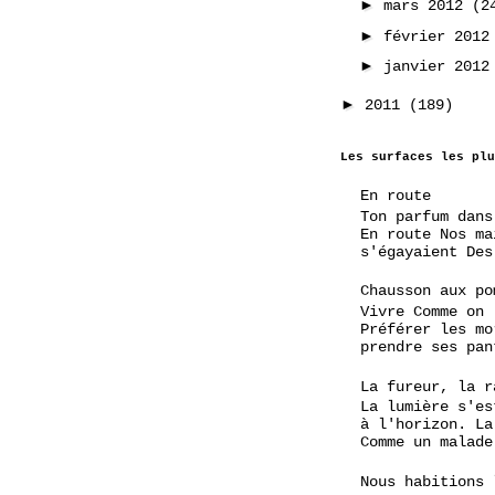
►
mars 2012
(2
►
février 201
►
janvier 201
►
2011
(189)
Les surfaces les plu
En route
Ton parfum dans
En route Nos ma
s'égayaient Des
Chausson aux po
Vivre Comme on
Préférer les mo
prendre ses pan
La fureur, la r
La lumière s'es
à l'horizon. La
Comme un malade
Nous habitions 