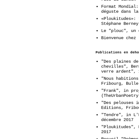
Format Mondial:
déguste dans la
«Ploukitudes»: 
Stéphane Berney
Le "plouc", un 
Bienvenue chez 
Publications en deho
"Des plaines de
chevilles", Ber
verre ardent", 
"Nous habitions
Fribourg, Bulle
"Frank", in pro
(TheUrbanPoetry
"Des pelouses i
Editions, Fribo
"Tendre", in L'
décembre 2017
"Ploukitudes", 
2017
Recueil "Poèmes