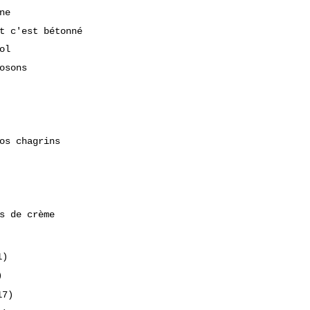
ne
t c'est bétonné
ol
osons
os chagrins
s de crème
1)
)
17)