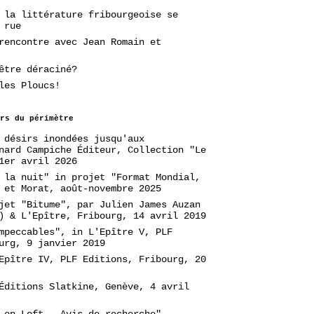
 la littérature fribourgeoise se
 rue
rencontre avec Jean Romain et
être déraciné?
les Ploucs!
rs du périmètre
 désirs inondées jusqu'aux
nard Campiche Éditeur, Collection "Le
1er avril 2026
 la nuit" in projet "Format Mondial,
 et Morat, août-novembre 2025
jet "Bitume", par Julien James Auzan
) & L'Epître, Fribourg, 14 avril 2019
mpeccables", in L'Epître V, PLF
urg, 9 janvier 2019
Epître IV, PLF Editions, Fribourg, 20
Éditions Slatkine, Genève, 4 avril
 en Loft - Avis de recherche",