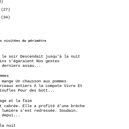
4)
2
(27)
2
(34)
s visitées du périmètre
 le soir Descendait jusqu'à la nuit
ins s'égaraient Nos gestes
 derniers assau...
mmes
 mange Un chausson aux pommes
rceaux entiers A la compote Vivre Et
toufles Pour des bott...
age et la faim
t cabrée. Elle a profité d'une brèche
 lumière s'est redressée. Soudain.
 depui...
la nuit